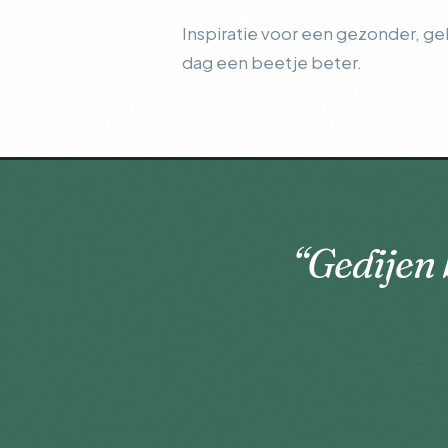
Inspiratie voor een gezonder, ge
dag een beetje beter.
“Gedijen 