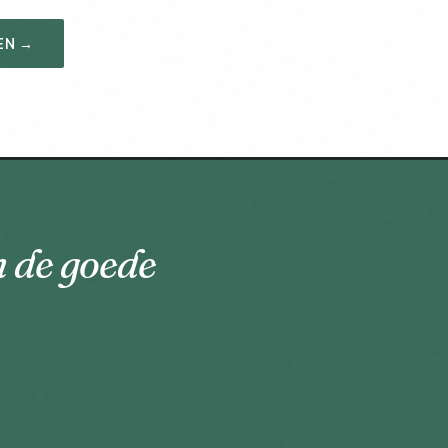
EN →
n de goede