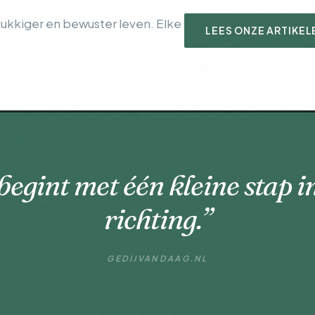
lukkiger en bewuster leven. Elke
LEES ONZE ARTIKEL
begint met één kleine stap i
richting.”
GEDIJVANDAAG.NL